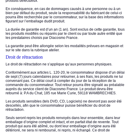
produits défectueux.
En conséquence, en cas de dommages causés à une personne ou à un
bien par défaut du produit, seule la responsabilité du fabricant de celui-ci
pourra être recherchée par le consommateur, sur la base des informations
figurant sur l’emballage dudit produit.
La durée de garantie est d’un an (1 an). Sont exclus de cette garantie, tous
les produits modifiés ou réparés par le client ou par toute autre entité que
les prestataires choisis par Diacosmo France.
La garantie peut être allongée selon les modalités prévues en magasin et
sur le site dans la rubrique atelier.
Droit de rétractation
Le droit de rétractation ne s’applique qu’aux personnes physiques.
Conformément aux articles L. 120-20, le consommateur dispose d’un délai
de sept (7) jours calendaires pour retourner, à ses frais, les produits ne lui
convenant pas. Ce délai court à compter du jour de la réception de la
commande du consommateur. Tout retour pourra être signalé au préalable
auprès du service client de Diacosmo France. Le produit devra être
retourné à: P.A du Chat, 185 rue Marie Curie, 59118 WAMBRECHIES.
Les produits sensibles (tels DVD, CD, Logiciels) ne devront pas avoir été
descellés, afin que le consommateur puisse bénéficier du droit de
rétractation.
Seuls seront repris les produits renvoyés dans leur ensemble, dans leur
emballage d’origine complet et intact, et en parfait état de revente. Tout
produit qui aura été abîmé, ou dont leur emballage d’origine aura été
détérioré, ne sera ni remboursé, ni repris, ni échangé. Ce droit de