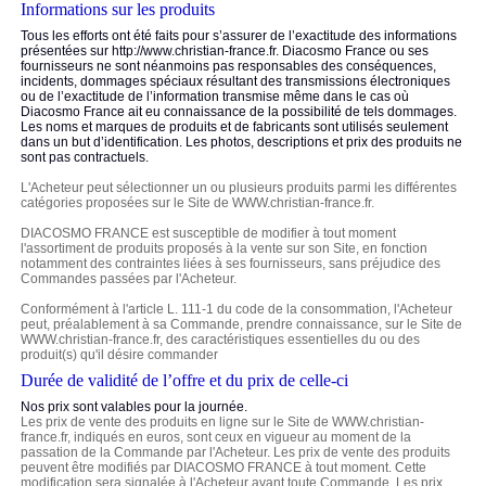
Informations sur les produits
Tous les efforts ont été faits pour s’assurer de l’exactitude des informations
présentées sur http://www.christian-france.fr. Diacosmo France ou ses
fournisseurs ne sont néanmoins pas responsables des conséquences,
incidents, dommages spéciaux résultant des transmissions électroniques
ou de l’exactitude de l’information transmise même dans le cas où
Diacosmo France ait eu connaissance de la possibilité de tels dommages.
Les noms et marques de produits et de fabricants sont utilisés seulement
dans un but d’identification. Les photos, descriptions et prix des produits ne
sont pas contractuels.
L'Acheteur peut sélectionner un ou plusieurs produits parmi les différentes
catégories proposées sur le Site de WWW.christian-france.fr.
DIACOSMO FRANCE est susceptible de modifier à tout moment
l'assortiment de produits proposés à la vente sur son Site, en fonction
notamment des contraintes liées à ses fournisseurs, sans préjudice des
Commandes passées par l'Acheteur.
Conformément à l'article L. 111-1 du code de la consommation, l'Acheteur
peut, préalablement à sa Commande, prendre connaissance, sur le Site de
WWW.christian-france.fr, des caractéristiques essentielles du ou des
produit(s) qu'il désire commander
Durée de validité de l’offre et du prix de celle-ci
Nos prix sont valables pour la journée.
Les prix de vente des produits en ligne sur le Site de WWW.christian-
france.fr, indiqués en euros, sont ceux en vigueur au moment de la
passation de la Commande par l'Acheteur. Les prix de vente des produits
peuvent être modifiés par DIACOSMO FRANCE à tout moment. Cette
modification sera signalée à l'Acheteur avant toute Commande. Les prix