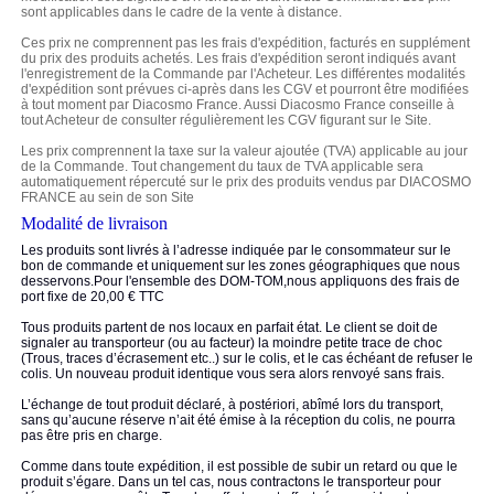
sont applicables dans le cadre de la vente à distance.
Ces prix ne comprennent pas les frais d'expédition, facturés en supplément
du prix des produits achetés. Les frais d'expédition seront indiqués avant
l'enregistrement de la Commande par l'Acheteur. Les différentes modalités
d'expédition sont prévues ci-après dans les CGV et pourront être modifiées
à tout moment par Diacosmo France. Aussi Diacosmo France conseille à
tout Acheteur de consulter régulièrement les CGV figurant sur le Site.
Les prix comprennent la taxe sur la valeur ajoutée (TVA) applicable au jour
de la Commande. Tout changement du taux de TVA applicable sera
automatiquement répercuté sur le prix des produits vendus par DIACOSMO
FRANCE au sein de son Site
Modalité de livraison
Les produits sont livrés à l’adresse indiquée par le consommateur sur le
bon de commande et uniquement sur les zones géographiques que nous
desservons.Pour l'ensemble des DOM-TOM,nous appliquons des frais de
port fixe de 20,00 € TTC
Tous produits partent de nos locaux en parfait état. Le client se doit de
signaler au transporteur (ou au facteur) la moindre petite trace de choc
(Trous, traces d’écrasement etc..) sur le colis, et le cas échéant de refuser le
colis. Un nouveau produit identique vous sera alors renvoyé sans frais.
L’échange de tout produit déclaré, à postériori, abîmé lors du transport,
sans qu’aucune réserve n’ait été émise à la réception du colis, ne pourra
pas être pris en charge.
Comme dans toute expédition, il est possible de subir un retard ou que le
produit s’égare. Dans un tel cas, nous contractons le transporteur pour