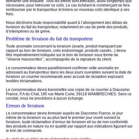
démarrer une enquête. Tous les efforts sont effectués, aussi longtemps que
nécessaire, pour retrouver ce colis. Le cas échéant le commerçant se fera
rembourser par le transporteur et livrera un nouveau colis identique à ses
frais.
Nous déclinons toute responsabilité quant à l’allongement des délais de
livraison du fait du transporteur, notamment en cas de perte des produits,
d’intempéries ou de grève.
Problème de livraison du fait du transporteur
Toute anomalie concernant la livraison (avarie, produit manquant par
rapport au bon de livraison, colis endommagé, produits cassés...) devra
être impérativement indiquée sur le bon de livraison sous forme de
‘’réserve manuscrites’’, accompagnée de la signature du client.
Le consommateur devra parallèlement confirmer cette anomalie en
adressant au transporteur dans les deux jours ouvrables suivant la date de
livraison un courrier recommandé avec accusé de réception exposant
lesdites réclamations.
Le consommateur devra transmettre une copie de ce courrier à Diacosmo
France, P.A du Chat, 185 rue Marie Curie, 59118 WAMBRECHIES. Sans ce
constat, nous ne procédons à aucun échange.
Erreurs de livraison
Le consommateur devra formuler auprès de Diacosmo France, le jour
même de la livraison ou au plus tard le premier jour ouvré suivant la
livraison, toute réclamation d’erreur de livraison et/ ou de non-conformité
des produits en nature ou en qualité par rapport aux indications figurant sur
le bon de commande.