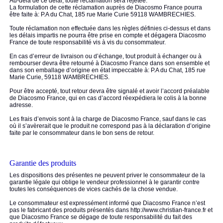
Au-delà de ce délai, toute réclamation sera rejetée.
La formulation de cette réclamation auprès de Diacosmo France pourra
être faite à: P.A du Chat, 185 rue Marie Curie 59118 WAMBRECHIES.
Toute réclamation non effectuée dans les règles définies ci-dessus et dans
les délais impartis ne pourra être prise en compte et dégagera Diacosmo
France de toute responsabilité vis à vis du consommateur.
En cas d’erreur de livraison ou d’échange, tout produit à échanger ou à
rembourser devra être retourné à Diacosmo France dans son ensemble et
dans son emballage d’origine en état impeccable à: P.A du Chat, 185 rue
Marie Curie, 59118 WAMBRECHIES.
Pour être accepté, tout retour devra être signalé et avoir l’accord préalable
de Diacosmo France, qui en cas d’accord réexpédiera le colis à la bonne
adresse.
Les frais d’envois sont à la charge de Diacosmo France, sauf dans le cas
où il s’avèrerait que le produit ne correspond pas à la déclaration d’origine
faite par le consommateur dans le bon sens de retour.
Garantie des produits
Les dispositions des présentes ne peuvent priver le consommateur de la
garantie légale qui oblige le vendeur professionnel à le garantir contre
toutes les conséquences de vices cachés de la chose vendue.
Le consommateur est expressément informé que Diacosmo France n’est
pas le fabricant des produits présentés dans http://www.christian-france.fr et
que Diacosmo France se dégage de toute responsabilité du fait des